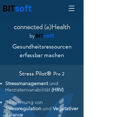
BIT
soft
connected
Health
(e)
by
BIT
soft
Gesundheitsressourcen
erfassbar machen
Stress Pilot®
Pro 2
Stressmanagement
und
Herzratenvariabilität
(HRV)
Bestimmung von
Stressregulation
und
Vegetativer
Balance