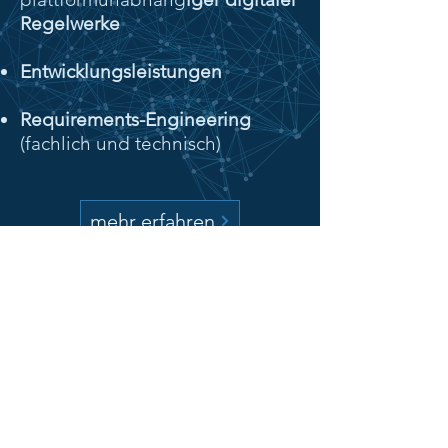
Regelwerke
Entwicklungsleistungen
Requirements-Engineering
(fachlich und technisch)
mehr erfahren
BITsoft
BITsoft Health Systems
GmbH
Dauner Str. 2a
54634 Bitburg
Mail:
info@bitsoftnet.de