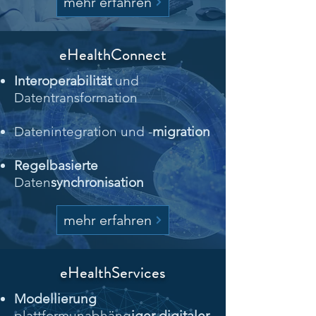
mehr erfahren
eHealthConnect
Interoperabilität
und
Datentransformation
Datenintegration und -
migration
Regelbasierte
Daten
synchronisation
mehr erfahren
eHealthServices
Modellierung
plattformunabhäng
iger digitaler